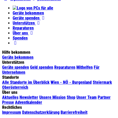
PCs
für
Geräte bekommen
alle
Geräte spenden
Unterstützen
Reparaturen
Über uns
Spenden
Hilfe bekommen
Geräte bekommen
Unterstützen
Geräte spenden
Geld spenden
Reparaturen
Mithelfen
Für
Unternehmen
Standorte
Alle Standorte im Überblick
Wien - NÖ - Burgenland
Steiermark
Oberösterreich
Über uns
Aktuelles
Newsletter
Unsere Mission
Shop
Unser Team
Partner
Presse
Adventkalender
Rechtliches
Impressum
Datenschutzerklärung
Barrierefreiheit