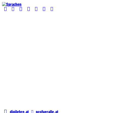
digilehre.at
pcsfueralle.at