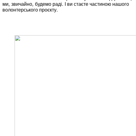
ми, звичайно, будемо раді. І ви стаєте частиною нашого
волонтерського проєкту.