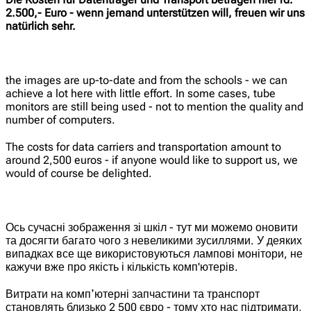
2.500,- Euro - wenn jemand unterstützen will, freuen wir uns
natürlich sehr.
the images are up-to-date and from the schools - we can
achieve a lot here with little effort. In some cases, tube
monitors are still being used - not to mention the quality and
number of computers.
The costs for data carriers and transportation amount to
around 2,500 euros - if anyone would like to support us, we
would of course be delighted.
Ось сучасні зображення зі шкіл - тут ми можемо оновити
та досягти багато чого з невеликими зусиллями. У деяких
випадках все ще використовуються лампові монітори, не
кажучи вже про якість і кількість комп'ютерів.
Витрати на компʼютерні запчастини та транспорт
становлять близько 2 500 євро - тому хто нас підтримати,