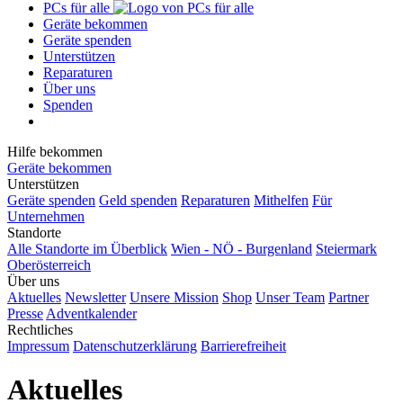
PCs für alle
Geräte bekommen
Geräte spenden
Unterstützen
Reparaturen
Über uns
Spenden
Hilfe bekommen
Geräte bekommen
Unterstützen
Geräte spenden
Geld spenden
Reparaturen
Mithelfen
Für
Unternehmen
Standorte
Alle Standorte im Überblick
Wien - NÖ - Burgenland
Steiermark
Oberösterreich
Über uns
Aktuelles
Newsletter
Unsere Mission
Shop
Unser Team
Partner
Presse
Adventkalender
Rechtliches
Impressum
Datenschutzerklärung
Barrierefreiheit
Aktuelles