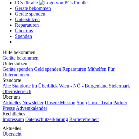
PCs für alle
Geräte bekommen
Geräte spenden
Unterstützen
Reparaturen
Über uns
Spenden
Hilfe bekommen
Geräte bekommen
Unterstützen
Geräte spenden
Geld spenden
Reparaturen
Mithelfen
Für
Unternehmen
Standorte
Alle Standorte im Überblick
Wien - NÖ - Burgenland
Steiermark
Oberösterreich
Über uns
Aktuelles
Newsletter
Unsere Mission
Shop
Unser Team
Partner
Presse
Adventkalender
Rechtliches
Impressum
Datenschutzerklärung
Barrierefreiheit
Aktuelles
Übersicht