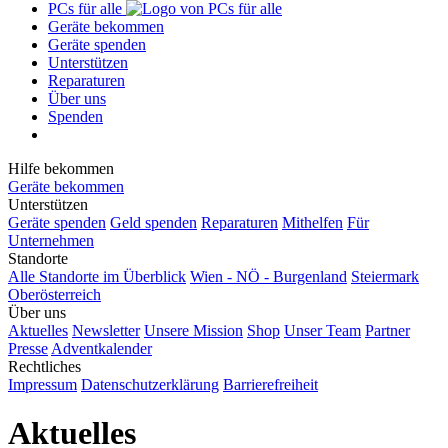
PCs für alle
Geräte bekommen
Geräte spenden
Unterstützen
Reparaturen
Über uns
Spenden
Hilfe bekommen
Geräte bekommen
Unterstützen
Geräte spenden
Geld spenden
Reparaturen
Mithelfen
Für
Unternehmen
Standorte
Alle Standorte im Überblick
Wien - NÖ - Burgenland
Steiermark
Oberösterreich
Über uns
Aktuelles
Newsletter
Unsere Mission
Shop
Unser Team
Partner
Presse
Adventkalender
Rechtliches
Impressum
Datenschutzerklärung
Barrierefreiheit
Aktuelles