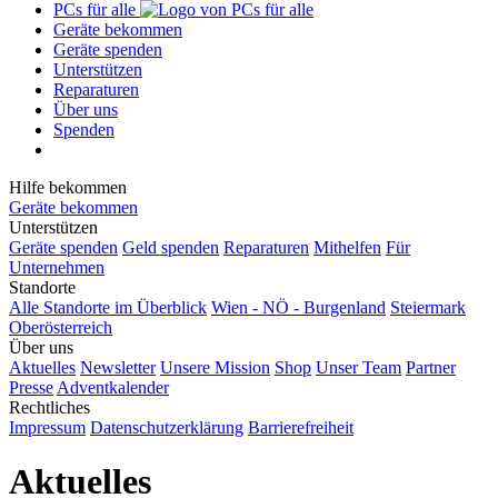
PCs für alle
Geräte bekommen
Geräte spenden
Unterstützen
Reparaturen
Über uns
Spenden
Hilfe bekommen
Geräte bekommen
Unterstützen
Geräte spenden
Geld spenden
Reparaturen
Mithelfen
Für
Unternehmen
Standorte
Alle Standorte im Überblick
Wien - NÖ - Burgenland
Steiermark
Oberösterreich
Über uns
Aktuelles
Newsletter
Unsere Mission
Shop
Unser Team
Partner
Presse
Adventkalender
Rechtliches
Impressum
Datenschutzerklärung
Barrierefreiheit
Aktuelles