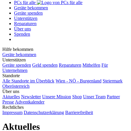
PCs für alle
Geräte bekommen
Geräte spenden
Unterstützen
Reparaturen
Über uns
Spenden
Hilfe bekommen
Geräte bekommen
Unterstützen
Geräte spenden
Geld spenden
Reparaturen
Mithelfen
Für
Unternehmen
Standorte
Alle Standorte im Überblick
Wien - NÖ - Burgenland
Steiermark
Oberösterreich
Über uns
Aktuelles
Newsletter
Unsere Mission
Shop
Unser Team
Partner
Presse
Adventkalender
Rechtliches
Impressum
Datenschutzerklärung
Barrierefreiheit
Aktuelles