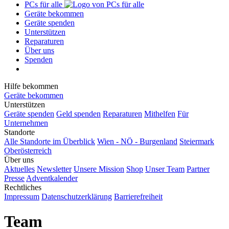
PCs für alle
Geräte bekommen
Geräte spenden
Unterstützen
Reparaturen
Über uns
Spenden
Hilfe bekommen
Geräte bekommen
Unterstützen
Geräte spenden
Geld spenden
Reparaturen
Mithelfen
Für
Unternehmen
Standorte
Alle Standorte im Überblick
Wien - NÖ - Burgenland
Steiermark
Oberösterreich
Über uns
Aktuelles
Newsletter
Unsere Mission
Shop
Unser Team
Partner
Presse
Adventkalender
Rechtliches
Impressum
Datenschutzerklärung
Barrierefreiheit
Team