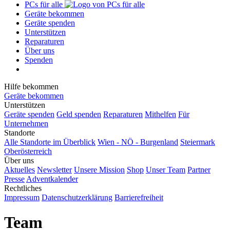
PCs für alle
Geräte bekommen
Geräte spenden
Unterstützen
Reparaturen
Über uns
Spenden
Hilfe bekommen
Geräte bekommen
Unterstützen
Geräte spenden
Geld spenden
Reparaturen
Mithelfen
Für
Unternehmen
Standorte
Alle Standorte im Überblick
Wien - NÖ - Burgenland
Steiermark
Oberösterreich
Über uns
Aktuelles
Newsletter
Unsere Mission
Shop
Unser Team
Partner
Presse
Adventkalender
Rechtliches
Impressum
Datenschutzerklärung
Barrierefreiheit
Team