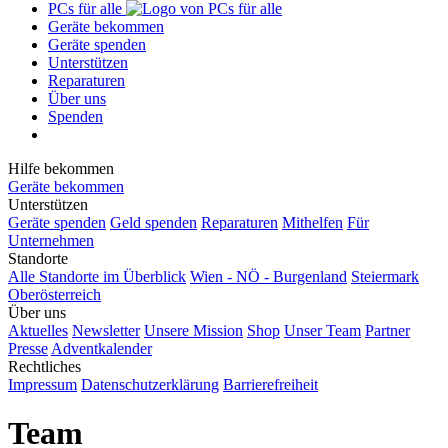
PCs für alle
Geräte bekommen
Geräte spenden
Unterstützen
Reparaturen
Über uns
Spenden
Hilfe bekommen
Geräte bekommen
Unterstützen
Geräte spenden
Geld spenden
Reparaturen
Mithelfen
Für
Unternehmen
Standorte
Alle Standorte im Überblick
Wien - NÖ - Burgenland
Steiermark
Oberösterreich
Über uns
Aktuelles
Newsletter
Unsere Mission
Shop
Unser Team
Partner
Presse
Adventkalender
Rechtliches
Impressum
Datenschutzerklärung
Barrierefreiheit
Team