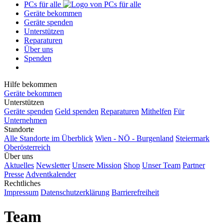
PCs für alle
Geräte bekommen
Geräte spenden
Unterstützen
Reparaturen
Über uns
Spenden
Hilfe bekommen
Geräte bekommen
Unterstützen
Geräte spenden
Geld spenden
Reparaturen
Mithelfen
Für
Unternehmen
Standorte
Alle Standorte im Überblick
Wien - NÖ - Burgenland
Steiermark
Oberösterreich
Über uns
Aktuelles
Newsletter
Unsere Mission
Shop
Unser Team
Partner
Presse
Adventkalender
Rechtliches
Impressum
Datenschutzerklärung
Barrierefreiheit
Team