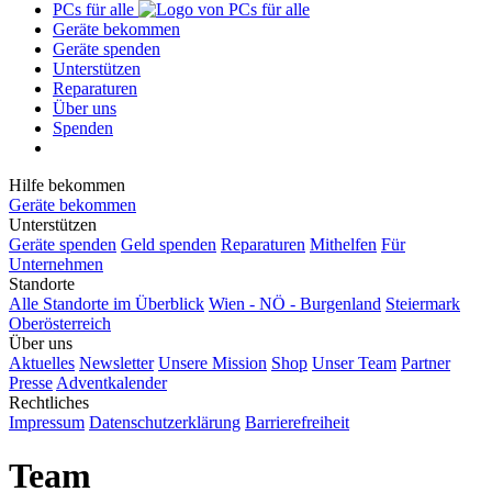
PCs für alle
Geräte bekommen
Geräte spenden
Unterstützen
Reparaturen
Über uns
Spenden
Hilfe bekommen
Geräte bekommen
Unterstützen
Geräte spenden
Geld spenden
Reparaturen
Mithelfen
Für
Unternehmen
Standorte
Alle Standorte im Überblick
Wien - NÖ - Burgenland
Steiermark
Oberösterreich
Über uns
Aktuelles
Newsletter
Unsere Mission
Shop
Unser Team
Partner
Presse
Adventkalender
Rechtliches
Impressum
Datenschutzerklärung
Barrierefreiheit
Team