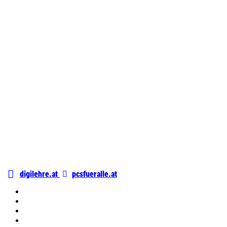
digilehre.at
pcsfueralle.at