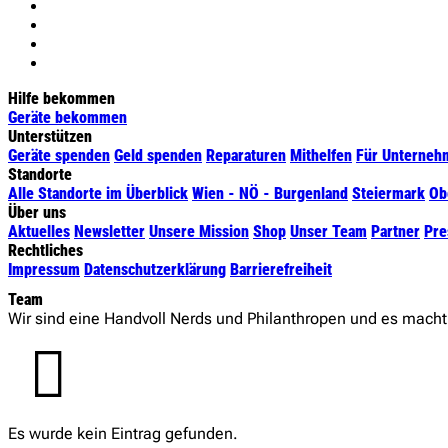
Hilfe bekommen
Geräte bekommen
Unterstützen
Geräte spenden
Geld spenden
Reparaturen
Mithelfen
Für Unterneh
Standorte
Alle Standorte im Überblick
Wien - NÖ - Burgenland
Steiermark
Ob
Über uns
Aktuelles
Newsletter
Unsere Mission
Shop
Unser Team
Partner
Pre
Rechtliches
Impressum
Datenschutzerklärung
Barrierefreiheit
Team
Wir sind eine Handvoll Nerds und Philanthropen und es mach
Es wurde kein Eintrag gefunden.