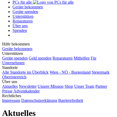
PCs für alle
Geräte bekommen
Geräte spenden
Unterstützen
Reparaturen
Über uns
Spenden
Hilfe bekommen
Geräte bekommen
Unterstützen
Geräte spenden
Geld spenden
Reparaturen
Mithelfen
Für
Unternehmen
Standorte
Alle Standorte im Überblick
Wien - NÖ - Burgenland
Steiermark
Oberösterreich
Über uns
Aktuelles
Newsletter
Unsere Mission
Shop
Unser Team
Partner
Presse
Adventkalender
Rechtliches
Impressum
Datenschutzerklärung
Barrierefreiheit
Aktuelles