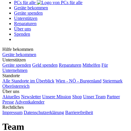
PCs für alle
Geräte bekommen
Geräte spenden
Unterstützen
Reparaturen
Über uns
Spenden
Hilfe bekommen
Geräte bekommen
Unterstützen
Geräte spenden
Geld spenden
Reparaturen
Mithelfen
Für
Unternehmen
Standorte
Alle Standorte im Überblick
Wien - NÖ - Burgenland
Steiermark
Oberösterreich
Über uns
Aktuelles
Newsletter
Unsere Mission
Shop
Unser Team
Partner
Presse
Adventkalender
Rechtliches
Impressum
Datenschutzerklärung
Barrierefreiheit
Team