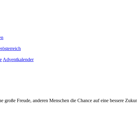
en
rösterreich
e
Adventkalender
ne große Freude, anderen Menschen die Chance auf eine bessere Zukun