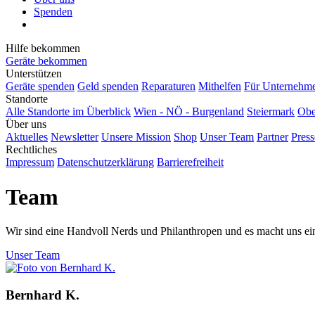
Spenden
Hilfe bekommen
Geräte bekommen
Unterstützen
Geräte spenden
Geld spenden
Reparaturen
Mithelfen
Für Unternehm
Standorte
Alle Standorte im Überblick
Wien - NÖ - Burgenland
Steiermark
Obe
Über uns
Aktuelles
Newsletter
Unsere Mission
Shop
Unser Team
Partner
Press
Rechtliches
Impressum
Datenschutzerklärung
Barrierefreiheit
Team
Wir sind eine Handvoll Nerds und Philanthropen und es macht uns ei
Unser Team
Bernhard K.