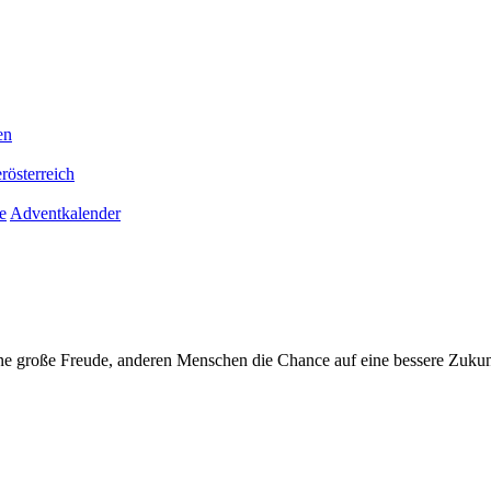
en
rösterreich
e
Adventkalender
ne große Freude, anderen Menschen die Chance auf eine bessere Zukun