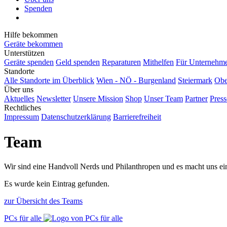
Spenden
Hilfe bekommen
Geräte bekommen
Unterstützen
Geräte spenden
Geld spenden
Reparaturen
Mithelfen
Für Unternehm
Standorte
Alle Standorte im Überblick
Wien - NÖ - Burgenland
Steiermark
Obe
Über uns
Aktuelles
Newsletter
Unsere Mission
Shop
Unser Team
Partner
Press
Rechtliches
Impressum
Datenschutzerklärung
Barrierefreiheit
Team
Wir sind eine Handvoll Nerds und Philanthropen und es macht uns ei
Es wurde kein Eintrag gefunden.
zur Übersicht des Teams
PCs für alle