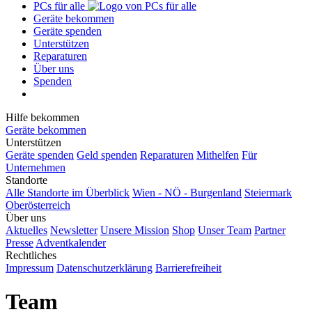
PCs für alle
Geräte bekommen
Geräte spenden
Unterstützen
Reparaturen
Über uns
Spenden
Hilfe bekommen
Geräte bekommen
Unterstützen
Geräte spenden
Geld spenden
Reparaturen
Mithelfen
Für
Unternehmen
Standorte
Alle Standorte im Überblick
Wien - NÖ - Burgenland
Steiermark
Oberösterreich
Über uns
Aktuelles
Newsletter
Unsere Mission
Shop
Unser Team
Partner
Presse
Adventkalender
Rechtliches
Impressum
Datenschutzerklärung
Barrierefreiheit
Team