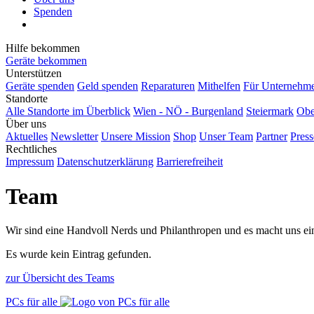
Spenden
Hilfe bekommen
Geräte bekommen
Unterstützen
Geräte spenden
Geld spenden
Reparaturen
Mithelfen
Für Unternehm
Standorte
Alle Standorte im Überblick
Wien - NÖ - Burgenland
Steiermark
Obe
Über uns
Aktuelles
Newsletter
Unsere Mission
Shop
Unser Team
Partner
Press
Rechtliches
Impressum
Datenschutzerklärung
Barrierefreiheit
Team
Wir sind eine Handvoll Nerds und Philanthropen und es macht uns ei
Es wurde kein Eintrag gefunden.
zur Übersicht des Teams
PCs für alle