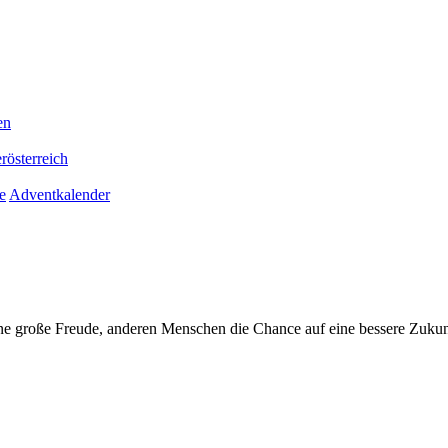
en
rösterreich
e
Adventkalender
ne große Freude, anderen Menschen die Chance auf eine bessere Zukun