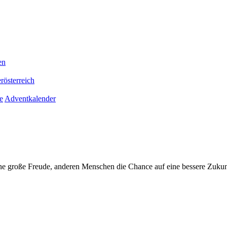
en
rösterreich
e
Adventkalender
ne große Freude, anderen Menschen die Chance auf eine bessere Zukun