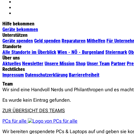
Hilfe bekommen
Geräte bekommen
Unterstützen
Geräte spenden
Geld spenden
Reparaturen
Mithelfen
Für Unterneh
Standorte
Alle Standorte im Überblick
Wien - NÖ - Burgenland
Steiermark
Ob
Über uns
Aktuelles
Newsletter
Unsere Mission
Shop
Unser Team
Partner
Pre
Rechtliches
Impressum
Datenschutzerklärung
Barrierefreiheit
Team
Wir sind eine Handvoll Nerds und Philanthropen und es mach
Es wurde kein Eintrag gefunden.
ZUR ÜBERSICHT DES TEAMS
PCs für alle
Wir bereiten gespendete PCs & Laptops auf und geben sie kost