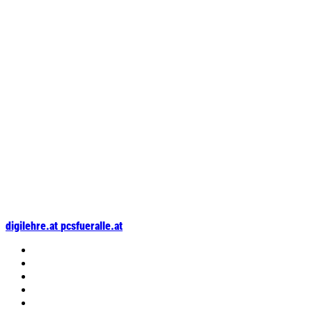
digilehre.at
pcsfueralle.at