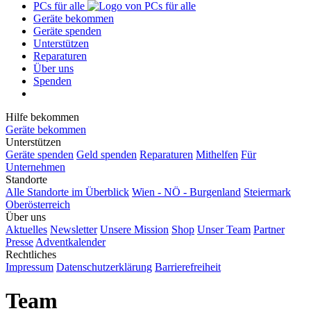
PCs für alle
Geräte bekommen
Geräte spenden
Unterstützen
Reparaturen
Über uns
Spenden
Hilfe bekommen
Geräte bekommen
Unterstützen
Geräte spenden
Geld spenden
Reparaturen
Mithelfen
Für
Unternehmen
Standorte
Alle Standorte im Überblick
Wien - NÖ - Burgenland
Steiermark
Oberösterreich
Über uns
Aktuelles
Newsletter
Unsere Mission
Shop
Unser Team
Partner
Presse
Adventkalender
Rechtliches
Impressum
Datenschutzerklärung
Barrierefreiheit
Team