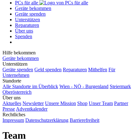
PCs für alle
Geräte bekommen
Geräte spenden
Unterstützen
Reparaturen
Über uns
Spenden
Hilfe bekommen
Geräte bekommen
Unterstützen
Geräte spenden
Geld spenden
Reparaturen
Mithelfen
Für
Unternehmen
Standorte
Alle Standorte im Überblick
Wien - NÖ - Burgenland
Steiermark
Oberösterreich
Über uns
Aktuelles
Newsletter
Unsere Mission
Shop
Unser Team
Partner
Presse
Adventkalender
Rechtliches
Impressum
Datenschutzerklärung
Barrierefreiheit
Team