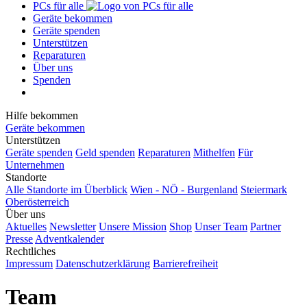
PCs für alle
Geräte bekommen
Geräte spenden
Unterstützen
Reparaturen
Über uns
Spenden
Hilfe bekommen
Geräte bekommen
Unterstützen
Geräte spenden
Geld spenden
Reparaturen
Mithelfen
Für
Unternehmen
Standorte
Alle Standorte im Überblick
Wien - NÖ - Burgenland
Steiermark
Oberösterreich
Über uns
Aktuelles
Newsletter
Unsere Mission
Shop
Unser Team
Partner
Presse
Adventkalender
Rechtliches
Impressum
Datenschutzerklärung
Barrierefreiheit
Team