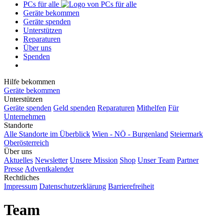
PCs für alle
Geräte bekommen
Geräte spenden
Unterstützen
Reparaturen
Über uns
Spenden
Hilfe bekommen
Geräte bekommen
Unterstützen
Geräte spenden
Geld spenden
Reparaturen
Mithelfen
Für
Unternehmen
Standorte
Alle Standorte im Überblick
Wien - NÖ - Burgenland
Steiermark
Oberösterreich
Über uns
Aktuelles
Newsletter
Unsere Mission
Shop
Unser Team
Partner
Presse
Adventkalender
Rechtliches
Impressum
Datenschutzerklärung
Barrierefreiheit
Team