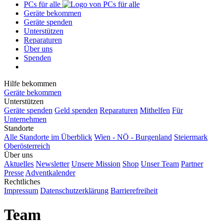
PCs für alle
Geräte bekommen
Geräte spenden
Unterstützen
Reparaturen
Über uns
Spenden
Hilfe bekommen
Geräte bekommen
Unterstützen
Geräte spenden
Geld spenden
Reparaturen
Mithelfen
Für
Unternehmen
Standorte
Alle Standorte im Überblick
Wien - NÖ - Burgenland
Steiermark
Oberösterreich
Über uns
Aktuelles
Newsletter
Unsere Mission
Shop
Unser Team
Partner
Presse
Adventkalender
Rechtliches
Impressum
Datenschutzerklärung
Barrierefreiheit
Team