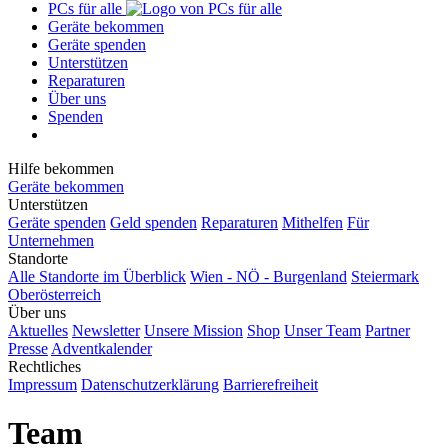
PCs für alle
Geräte bekommen
Geräte spenden
Unterstützen
Reparaturen
Über uns
Spenden
Hilfe bekommen
Geräte bekommen
Unterstützen
Geräte spenden
Geld spenden
Reparaturen
Mithelfen
Für
Unternehmen
Standorte
Alle Standorte im Überblick
Wien - NÖ - Burgenland
Steiermark
Oberösterreich
Über uns
Aktuelles
Newsletter
Unsere Mission
Shop
Unser Team
Partner
Presse
Adventkalender
Rechtliches
Impressum
Datenschutzerklärung
Barrierefreiheit
Team