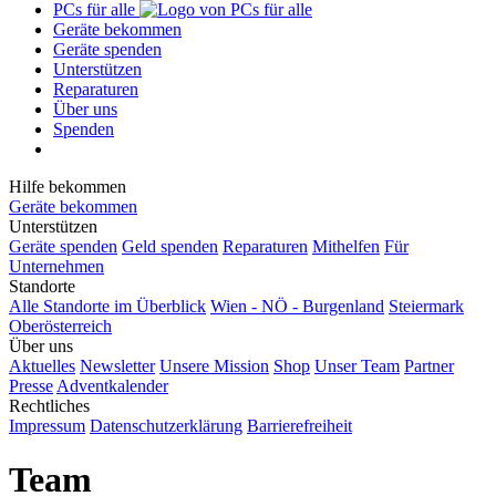
PCs für alle
Geräte bekommen
Geräte spenden
Unterstützen
Reparaturen
Über uns
Spenden
Hilfe bekommen
Geräte bekommen
Unterstützen
Geräte spenden
Geld spenden
Reparaturen
Mithelfen
Für
Unternehmen
Standorte
Alle Standorte im Überblick
Wien - NÖ - Burgenland
Steiermark
Oberösterreich
Über uns
Aktuelles
Newsletter
Unsere Mission
Shop
Unser Team
Partner
Presse
Adventkalender
Rechtliches
Impressum
Datenschutzerklärung
Barrierefreiheit
Team