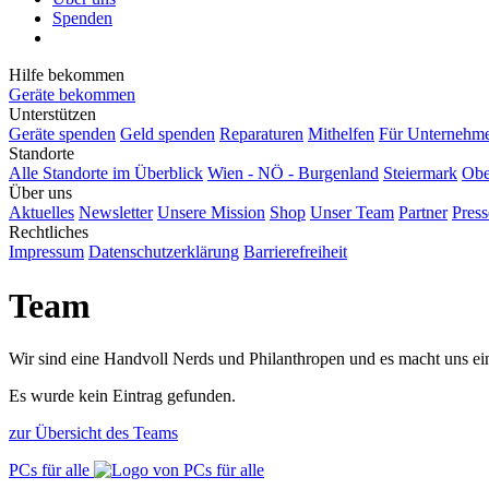
Spenden
Hilfe bekommen
Geräte bekommen
Unterstützen
Geräte spenden
Geld spenden
Reparaturen
Mithelfen
Für Unternehm
Standorte
Alle Standorte im Überblick
Wien - NÖ - Burgenland
Steiermark
Obe
Über uns
Aktuelles
Newsletter
Unsere Mission
Shop
Unser Team
Partner
Press
Rechtliches
Impressum
Datenschutzerklärung
Barrierefreiheit
Team
Wir sind eine Handvoll Nerds und Philanthropen und es macht uns ei
Es wurde kein Eintrag gefunden.
zur Übersicht des Teams
PCs für alle