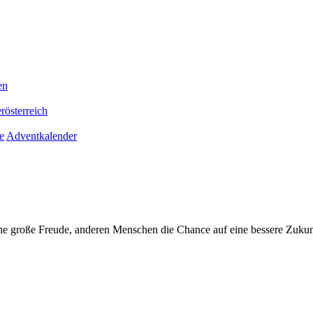
en
rösterreich
e
Adventkalender
ne große Freude, anderen Menschen die Chance auf eine bessere Zukun