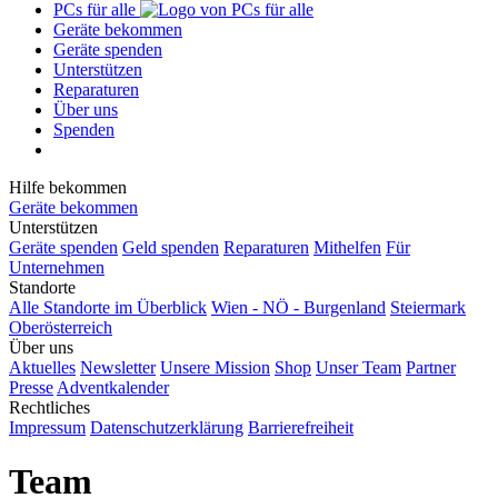
PCs für alle
Geräte bekommen
Geräte spenden
Unterstützen
Reparaturen
Über uns
Spenden
Hilfe bekommen
Geräte bekommen
Unterstützen
Geräte spenden
Geld spenden
Reparaturen
Mithelfen
Für
Unternehmen
Standorte
Alle Standorte im Überblick
Wien - NÖ - Burgenland
Steiermark
Oberösterreich
Über uns
Aktuelles
Newsletter
Unsere Mission
Shop
Unser Team
Partner
Presse
Adventkalender
Rechtliches
Impressum
Datenschutzerklärung
Barrierefreiheit
Team