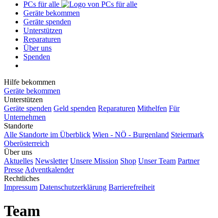
PCs für alle
Geräte bekommen
Geräte spenden
Unterstützen
Reparaturen
Über uns
Spenden
Hilfe bekommen
Geräte bekommen
Unterstützen
Geräte spenden
Geld spenden
Reparaturen
Mithelfen
Für
Unternehmen
Standorte
Alle Standorte im Überblick
Wien - NÖ - Burgenland
Steiermark
Oberösterreich
Über uns
Aktuelles
Newsletter
Unsere Mission
Shop
Unser Team
Partner
Presse
Adventkalender
Rechtliches
Impressum
Datenschutzerklärung
Barrierefreiheit
Team